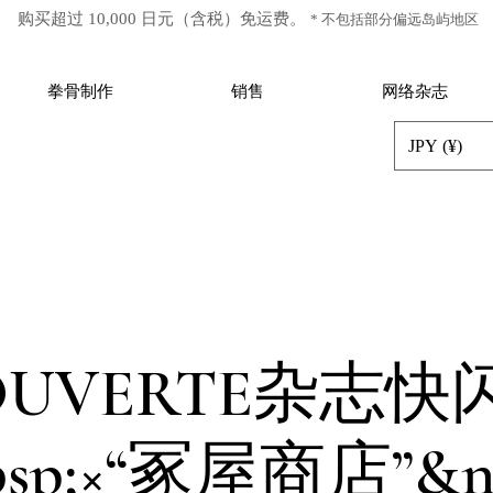
​ 购买超过 10,000 日元（含税）免运费。
* 不包括部分偏远岛屿地区
拳骨制作
销售
网络杂志
JPY (¥)
OUVERTE杂志快
bsp;×“冢屋商店”&nb