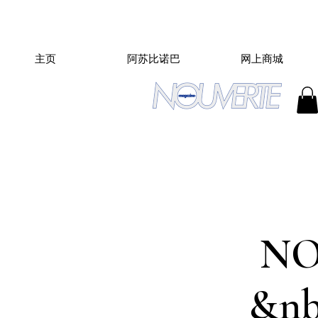
主页
阿苏比诺巴
网上商城
N
&n