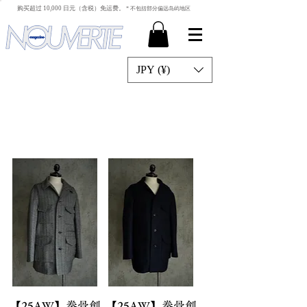
​ 购买超过 10,000 日元（含税）免运费。
* 不包括部分偏远岛屿地区
JPY (¥)
【25AW】拳骨創
【25AW】拳骨創