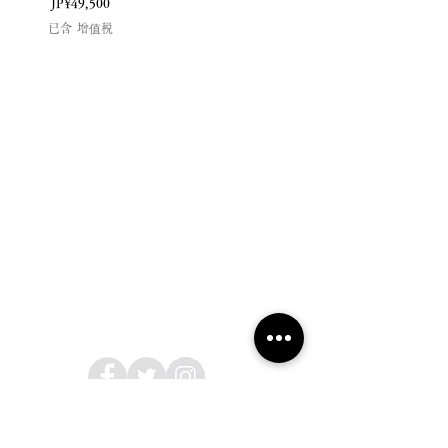
價格
JP¥49,500
已含 增值税
2019 NOUVERTE杂志。保留所有权利。
隐私政策
购物指南
海外购物指南 CUSTOMERS
消息
法律信息
关于我们
跟着我们
nouvtemagazine@gmail.com