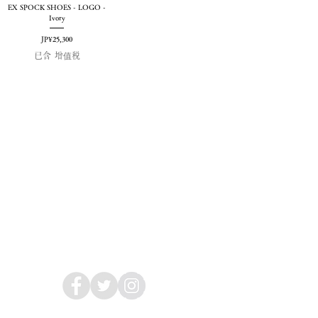
EX SPOCK SHOES - LOGO -
Ivory
價格
JP¥25,300
已含 增值税
2019 NOUVERTE杂志。保留所有权利。
隐私政策
购物指南
海外购物指南 CUSTOMERS
消息
法律信息
关于我们
跟着我们
nouvtemagazine@gmail.com