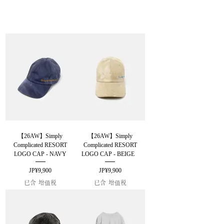
【26AW】Simply
【26AW】Simply
Complicated RESORT
Complicated RESORT
LOGO CAP - NAVY
LOGO CAP - BEIGE
價格
價格
JP¥9,900
JP¥9,900
已含 增值税
已含 增值税