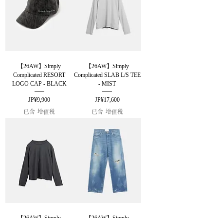
【26AW】Simply
【26AW】Simply
Complicated RESORT
Complicated SLAB L/S TEE
LOGO CAP - BLACK
- MIST
價格
價格
JP¥9,900
JP¥17,600
已含 增值税
已含 增值税
【26AW】Simply
【26AW】Simply