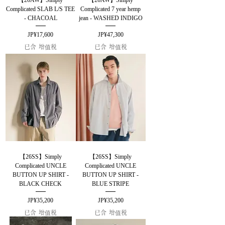
Complicated SLAB L/S TEE
Complicated 7 year hemp
- CHACOAL
jean - WASHED INDIGO
價格
價格
JP¥17,600
JP¥47,300
已含 增值税
已含 增值税
【26SS】Simply
【26SS】Simply
Complicated UNCLE
Complicated UNCLE
BUTTON UP SHIRT -
BUTTON UP SHIRT -
BLACK CHECK
BLUE STRIPE
價格
價格
JP¥35,200
JP¥35,200
已含 增值税
已含 增值税