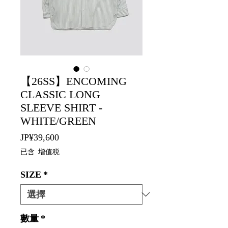
【26SS】ENCOMING
CLASSIC LONG
SLEEVE SHIRT -
WHITE/GREEN
價
JP¥39,600
格
已含 增值税
SIZE
*
數量
*