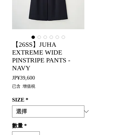
【26SS】JUHA
EXTREME WIDE
PINSTRIPE PANTS -
NAVY
價
JP¥39,600
格
已含 增值税
SIZE
*
數量
*