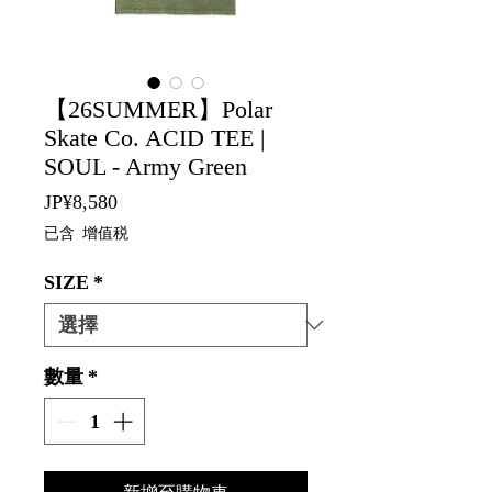
【26SUMMER】Polar
Skate Co. ACID TEE |
SOUL - Army Green
價
JP¥8,580
格
已含 增值税
SIZE
*
數量
*