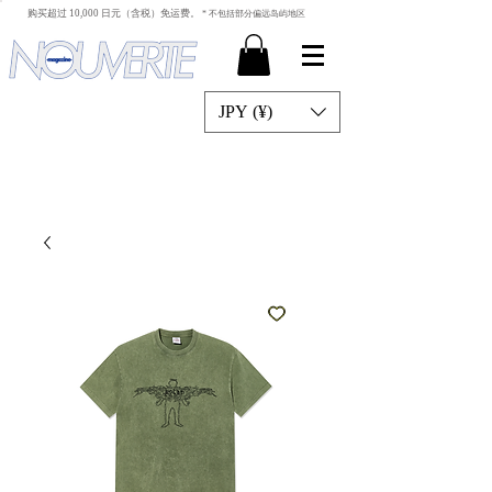
​ 购买超过 10,000 日元（含税）免运费。
* 不包括部分偏远岛屿地区
JPY (¥)