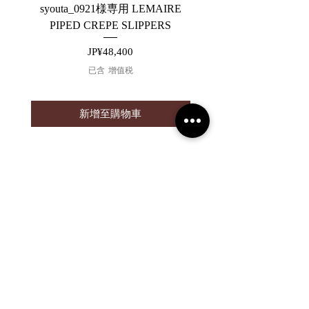
syouta_0921様専用 LEMAIRE
【ARCHIVE】saby P
PIPED CREPE SLIPPERS
價格
JP¥48,400
已含 增值税
新增至購物車
2019 NOUVERTE杂志。保留所有权利。
隐私政策
购物指南
海外购物指南 CUSTOMERS
消息
法律信息
关于我们